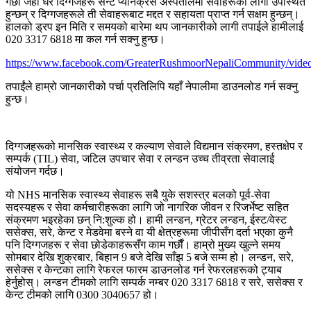
गर्छौं जहाँ धेरै दिग्गजहरू सेन्ट प्यानक्रस अस्पतालमा सेवाहरूको लागी उपस्थित
हुन्छन् र दिग्गजहरूले ती सेवाहरूबाट मद्दत र सहायता प्राप्त गर्न सक्षम हुन्छन्।
हालको ड्रप इन मिति र समयको बारेमा थप जानकारीको लागी तपाईले हामीलाई
020 3317 6818 मा कल गर्न सक्नु हुन्छ।
https://www.facebook.com/GreaterRushmoorNepaliCommunity/vide
तपाईंले हाम्रो जानकारीको पर्चा प्रतिलिपि यहाँ नेपालीमा डाउनलोड गर्न सक्नु
हुन्छ।
दिग्गजहरूको मानसिक स्वास्थ्य र कल्याण सेवाले विद्यमान संक्रमण, हस्तक्षेप र
सम्पर्क (TIL) सेवा, जटिल उपचार सेवा र लन्डन उच्च तीव्रता सेवालाई
संयोजन गर्दछ।
यो NHS मानसिक स्वास्थ्य सेवाहरू सबै युके सशस्त्र बलको पूर्व-सेवा
सदस्यहरू र सेवा कर्मचारीहरूका लागि जो नागरिक जीवन र रिजर्भेष्ट सहित
संक्रमण भइरहेका छन् नि:शुल्क हो। हामी लन्डन, ग्रेटर लन्डन, ईस्ट/वेस्ट
ससेक्स, सरे, केन्ट र मेडवेमा बस्ने वा यी क्षेत्रहरूमा जीपीसँग दर्ता भएका कुनै
पनि दिग्गजहरू र सेवा छोडेकाहरूसँग काम गर्छौं। हाम्रो मुख्य खुल्ने समय
सोमबार देखि शुक्रबार, बिहान 9 बजे देखि साँझ 5 बजे सम्म हो। लन्डन, सरे,
ससेक्स र केन्टका लागि रेफरल फारम डाउनलोड गर्न रेफरलहरूको ट्याब
हेर्नुहोस्। लन्डन टीमको लागि सम्पर्क नम्बर 020 3317 6818 र सरे, ससेक्स र
केन्ट टीमको लागि 0300 3040657 हो।