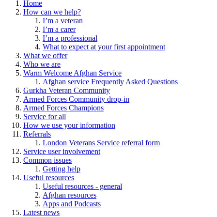
Home
How can we help?
I’m a veteran
I’m a carer
I’m a professional
What to expect at your first appointment
What we offer
Who we are
Warm Welcome Afghan Service
Afghan service Frequently Asked Questions
Gurkha Veteran Community
Armed Forces Community drop-in
Armed Forces Champions
Service for all
How we use your information
Referrals
London Veterans Service referral form
Service user involvement
Common issues
Getting help
Useful resources
Useful resources - general
Afghan resources
Apps and Podcasts
Latest news