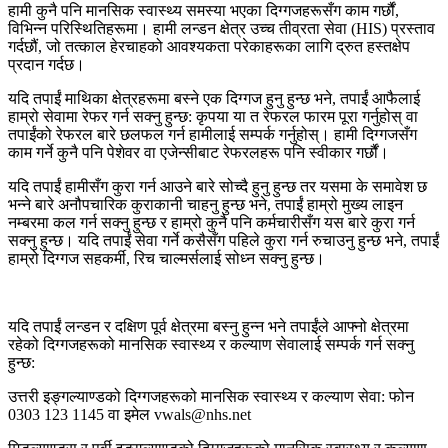
हामी कुनै पनि मानसिक स्वास्थ्य समस्या भएका दिग्गजहरूसँग काम गर्छौं,
विभिन्न परिस्थितिहरूमा। हामी लन्डन क्षेत्र उच्च तीव्रता सेवा (HIS) प्रस्ताव
गर्दछौं, जो तत्काल हेरचाहको आवश्यकता परेकाहरूका लागि द्रुत हस्तक्षेप
प्रदान गर्दछ।
यदि तपाईं माथिका क्षेत्रहरूमा बस्ने एक दिग्गज हुनु हुन्छ भने, तपाईं आफैलाई
हाम्रो सेवामा रेफर गर्न सक्नु हुन्छ: कृपया या त रेफरल फारम पूरा गर्नुहोस् वा
तपाईंको रेफरल बारे छलफल गर्न हामीलाई सम्पर्क गर्नुहोस्। हामी दिग्गजसँग
काम गर्ने कुनै पनि पेशेवर वा एजेन्सीबाट रेफरलहरू पनि स्वीकार गर्छौं।
यदि तपाईं हामीसँग कुरा गर्न आउने बारे सोच्दै हुनु हुन्छ तर यसमा के समावेश छ
भन्ने बारे अनौपचारिक कुराकानी चाहनु हुन्छ भने, तपाईं हाम्रो मुख्य लाइन
नम्बरमा कल गर्न सक्नु हुन्छ र हाम्रो कुनै पनि कर्मचारीसँग यस बारे कुरा गर्न
सक्नु हुन्छ। यदि तपाईं सेवा गर्ने कसैसँग पहिले कुरा गर्न रुचाउनु हुन्छ भने, तपाईं
हाम्रो दिग्गज सहकर्मी, रिच चाल्मर्सलाई सोध्न सक्नु हुन्छ।
यदि तपाईं लन्डन र दक्षिण पूर्व क्षेत्रमा बस्नु हुन्न भने तपाईंले आफ्नो क्षेत्रमा
रहेको दिग्गजहरूको मानसिक स्वास्थ्य र कल्याण सेवालाई सम्पर्क गर्न सक्नु
हुन्छ:
उत्तरी इङ्गल्याण्डको दिग्गजहरूको मानसिक स्वास्थ्य र कल्याण सेवा: फोन
0303 123 1145 वा इमेल vwals@nhs.net